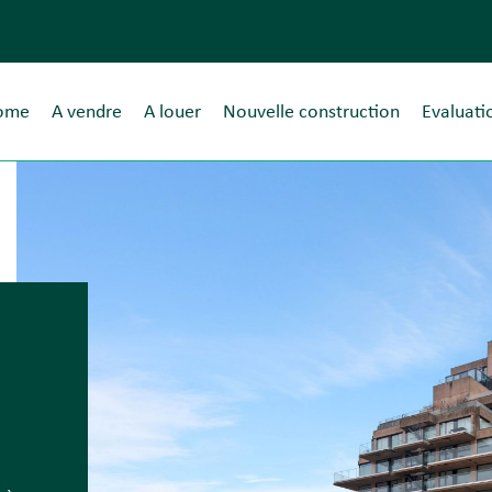
ome
A vendre
A louer
Nouvelle construction
Evaluati