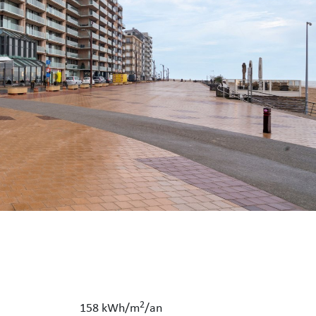
2
158 kWh/m
/an