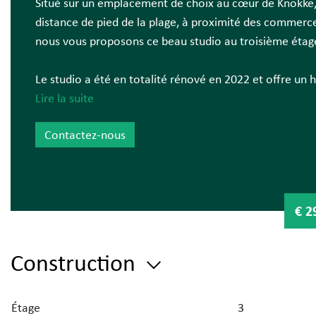
Situé sur un emplacement de choix au cœur de Knokke,
distance de pied de la plage, à proximité des commerc
nous vous proposons ce beau studio au troisième étag
Le studio a été en totalité rénové en 2022 et offre un h
d'entrée avec vestiaire et toilette, séjour ensoleillé, ter
Lire la suite
cuisine équipée, salle de bain avec douche.
Contactez-nous
Possibilité de louer un parking.
€ 2
Construction
Étage
3