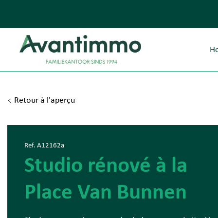
H
Retour à l'aperçu
Ref. A12162a
Studio rénové à la
Place Van Bunnen