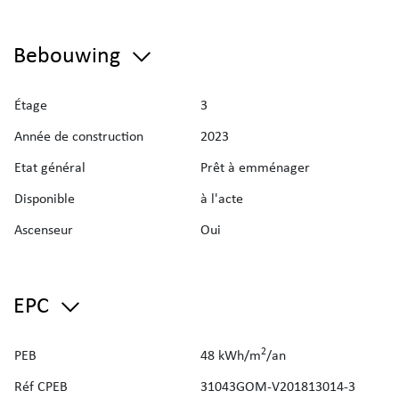
Duinenwater est devenu ces dernières années un nouveau
Bebouwing
quartier urbain de Knokke-Heist. Vous y vivez dans un
environnement paisible tout en profitant de la proximité de
la digue, de la plage et du centre commercial animé, tous
Étage
3
accessibles à pied. De plus, toutes les commodités
Année de construction
2023
imaginables sont directement disponibles dans le quartier.
Etat général
Prêt à emménager
Visites ? Sur rendez-vous avec Avantimmo au numéro 050
Disponible
à l'acte
62 50 55.
Ascenseur
Oui
EPC
2
PEB
48 kWh/m
/an
Réf CPEB
31043GOM-V201813014-3