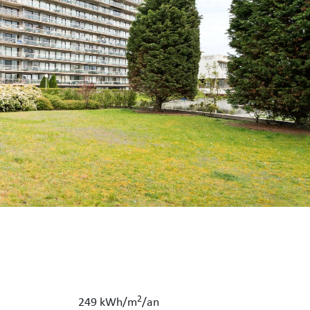
2
249 kWh/m
/an