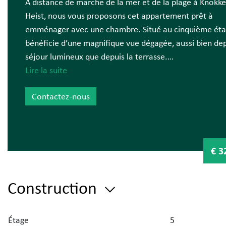
À distance de marche de la mer et de la plage à Knokke
Heist, nous vous proposons cet appartement prêt à
emménager avec une chambre. Situé au cinquième étag
bénéficie d’une magnifique vue dégagée, aussi bien dep
séjour lumineux que depuis la terrasse.
Lire la suite
Disposition : agréable séjour, cuisine équipée, terrasse,
Contactez-nous
chambre, salle de bains avec douche à l’italienne.
Généralités : appartement prêt à emménager, vue uniq
installation électrique conforme, etc.
€ 3
Piscine intérieure et plage privée.
Construction
Laguna Beach est un domaine privé de plus de 6 hectar
distance de marche de la digue et du parc Directeur-G
Étage
Willems.
5