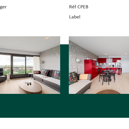
ger
Réf CPEB
050 62
Label