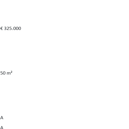
€ 325.000
50 m²
A
A