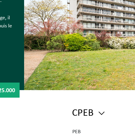
-
e, il
uis le
ue,
25.000
CPEB
es, à
énéral
PEB