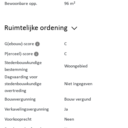
Bewoonbare opp.
96 m²
Ruimtelijke ordening
G(ebouw)-score
C
P(erceel)-score
C
Stedenbouwkundige
Woongebied
bestemming
Dagvaarding voor
stedenbouwkundige
Niet ingegeven
overtreding
Bouwvergunning
Bouw vergund
Verkavelingsvergunning
Ja
Voorkooprecht
Neen