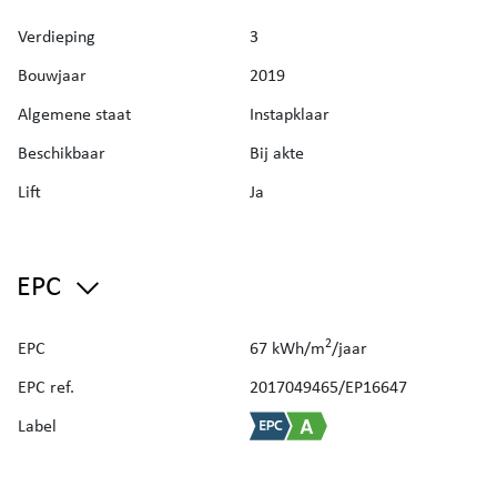
die allemaal op wandelafstand liggen. Bovendien zijn alle
denkbare voorzieningen direct beschikbaar in de wijk.
Verdieping
3
Bouwjaar
2019
Bezoeken? Graag na afspraak met Avantimmo op het
nummer 050 62 50 55.
Algemene staat
Instapklaar
Beschikbaar
Bij akte
Lift
Ja
EPC
2
EPC
67 kWh/m
/jaar
EPC ref.
2017049465/EP16647
Label