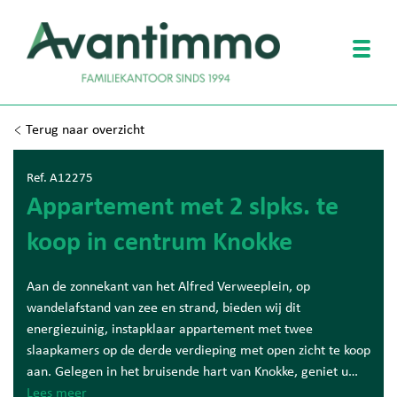
Togg
Terug naar overzicht
Ref. A12275
Appartement met 2 slpks. te
koop in centrum Knokke
Aan de zonnekant van het Alfred Verweeplein, op
wandelafstand van zee en strand, bieden wij dit
energiezuinig, instapklaar appartement met twee
slaapkamers op de derde verdieping met open zicht te koop
aan. Gelegen in het bruisende hart van Knokke, geniet u
van alle wooncomfort met tal van winkels, restaurants en
Lees meer